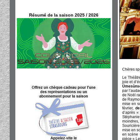
Résumé de la saison 2025 / 2026
Chères spe
Le Théâtr
joie et d’
Ùmesùns
par l’auda
de Noël ra
de Raymond
mise en s
février,
de
d’après «
Stéphanie 
moindres
Souricière
mise en sc
en scène u
pièce « Le