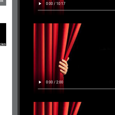
ens
cien