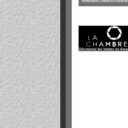
Fédération Théâtres Alsaci
Découvrez les Visites en Alsa