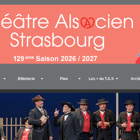
Billetterie
Plan
Les + du T.A.S
Arch